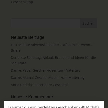
Geschenktipp
Neueste Beiträge
Last Minute Adventskalender: „Öffne mich, wenn…“
Briefe
Der erste Schultag: Ablauf, Brauch und Ideen für die
Schultüte
Danke, Papa! Geschenkideen zum Vatertag
Danke, Mama! Geschenkideen zum Muttertag
Anna und das besondere Geschenk
Neueste Kommentare
Robin das Rotkehlchen
zu
„Öffne mich, wenn…“-
Träumst du von perfekten Geschenken? 🎁 Mithilfe