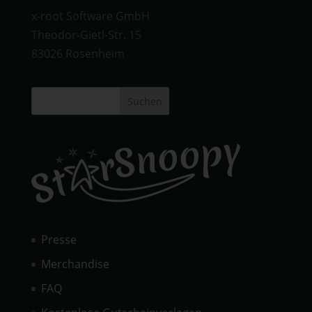
x-root Software GmbH
Theodor-Gietl-Str. 15
83026 Rosenheim
Suchen
Presse
Merchandise
FAQ