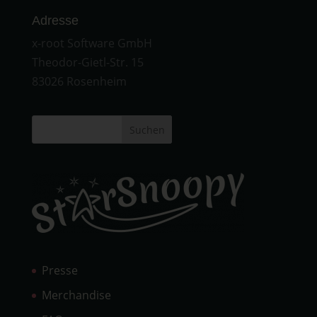
Adresse
x-root Software GmbH
Theodor-Gietl-Str. 15
83026 Rosenheim
Suchen
Presse
Merchandise