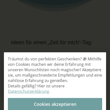
Ideen für einen „Zeit für mich“-Tag:
Datenschutz-Ein
Träumst du von perfekten Geschenken? 🎁 Mithilfe
von Cookies machen wir deine Erfahrung mit
„Me-Time“-Block mit Übernahme von
unseren Wunschlisten noch magischer! Akzeptiere
Haushaltsaufgaben
sie, um maßgeschneiderte Empfehlungen und eine
nahtlose Erfahrung zu genießen.
Ein tolles Buch
Details gefällig? Hier ist unsere
Mini-Wellness-Retreat zuhause: Maske,
Datenschutzerklärung
.
Tee, ruhige Musik, Duftkerzen
Cookies akzeptieren
Meditation mit Musik