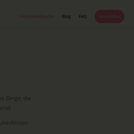
Herzenswünsche
Blog
FAQ
Anmelden
s Dinge, die
sind.
unschlisten