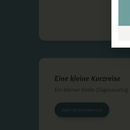
Eine kleine Kurzreise
Ein kleiner (Halb-)Tagesausfug
Zum Herzenswunsch