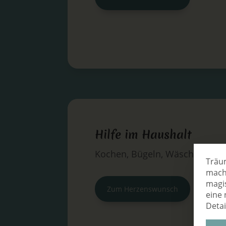
Hilfe im Haushalt
Kochen, Bügeln, Wäsche wasc
Träum
mach
magi
Zum Herzenswunsch
eine 
Detai