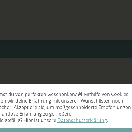
hen?
Datenschutz-Ein
st du von perfekten Geschenken? 🎁 Mithilfe von Cookies
en wir deine Erfahrung mit unseren Wunschlisten noch
scher! Akzeptiere sie, um maßgeschneiderte Empfehlungen
nahtlose Erfahrung zu genießen.
ls gefällig? Hier ist unsere
Datenschutzerklärung
.