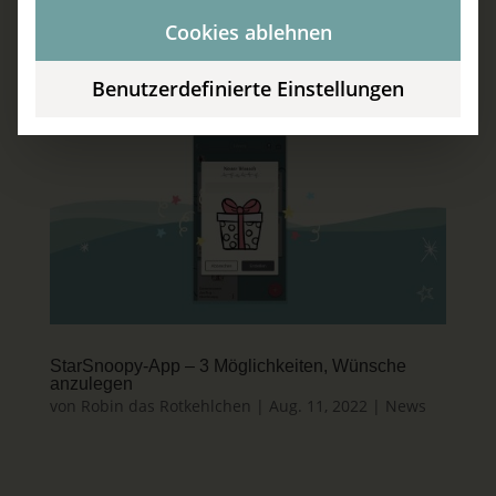
Cookies ablehnen
Benutzerdefinierte Einstellungen
StarSnoopy-App – 3 Möglichkeiten, Wünsche
anzulegen
von
Robin das Rotkehlchen
|
Aug. 11, 2022
|
News