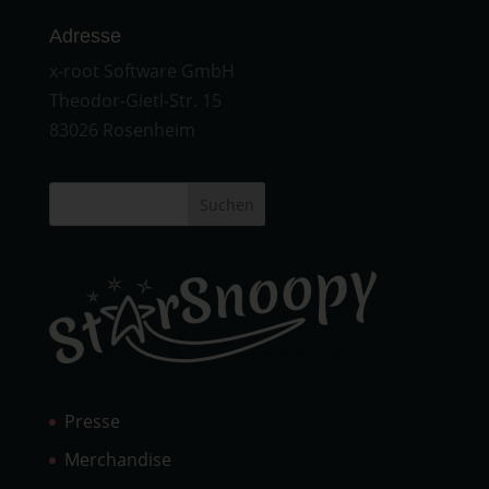
Adresse
x-root Software GmbH
Theodor-Gietl-Str. 15
83026 Rosenheim
Suchen
Presse
Merchandise