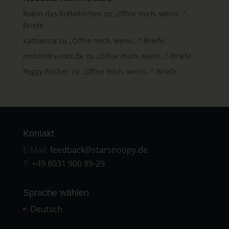
Robin das Rotkehlchen
zu
„Öffne mich, wenn…“-
Briefe.
Katharina
zu
„Öffne mich, wenn…“-Briefe.
mobile@x-root.de
zu
„Öffne mich, wenn…“-Briefe.
Peggy Fischer
zu
„Öffne mich, wenn…“-Briefe.
Kontakt
E-Mail:
feedback@starsnoopy.de
T:
+49 8031 900 89-29
Sprache wählen
Deutsch