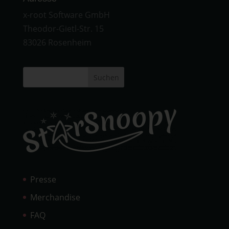
x-root Software GmbH
Theodor-Gietl-Str. 15
83026 Rosenheim
Suchen
Presse
Merchandise
FAQ