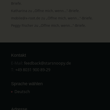
Briefe.
Katharina
zu
„Öffne mich, wenn…“-Briefe.
mobile@x-root.de
zu
„Öffne mich, wenn…“-Briefe.
Peggy Fischer
zu
„Öffne mich, wenn…“-Briefe.
Kontakt
E-Mail:
feedback@starsnoopy.de
T:
+49 8031 900 89-29
Sprache wählen
Deutsch
Adresse