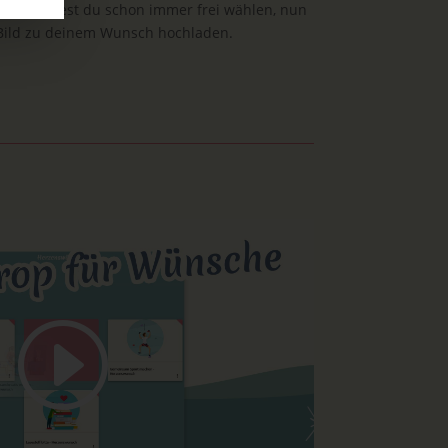
Titel konntest du schon immer frei wählen, nun
 Bild zu deinem Wunsch hochladen.