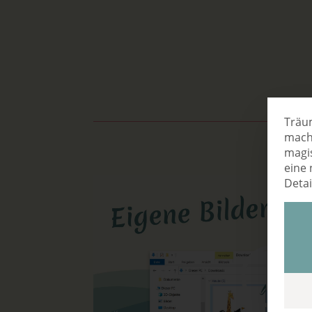
Träum
mach
magi
eine 
Detai