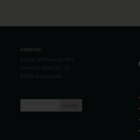
Adresse
x-root Software GmbH
Theodor-Gietl-Str. 15
83026 Rosenheim
Suchen