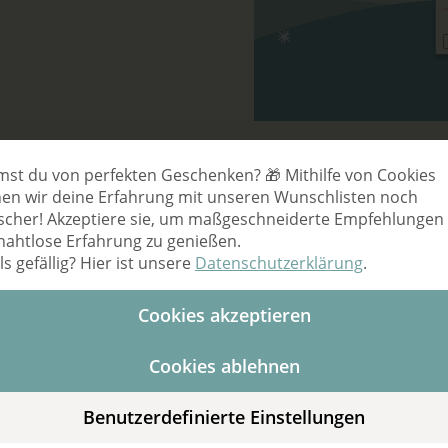
Datenschutz-Ein
st du von perfekten Geschenken? 🎁 Mithilfe von Cookies
en wir deine Erfahrung mit unseren Wunschlisten noch
scher! Akzeptiere sie, um maßgeschneiderte Empfehlungen
nahtlose Erfahrung zu genießen.
Eigene Bilder fü
ls gefällig? Hier ist unsere
Datenschutzerklärung
.
Cookies akzeptieren
StarSnoopy-User haben sich 
die Funktion da! Nun kannst
Cookies ablehnen
hochladen.
Manchmal kommt es vor, dass
Benutzerdefinierte Einstellungen
Wunschprodukt gefunden hast