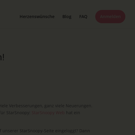
Herzenswünsche
Blog
FAQ
Anmelden
n!
viele Verbesserungen, ganz viele Neuerungen.
 für StarSnoopy:
StarSnoopy Web
hat ein
f unserer StarSnoopy-Seite eingeloggt? Dann