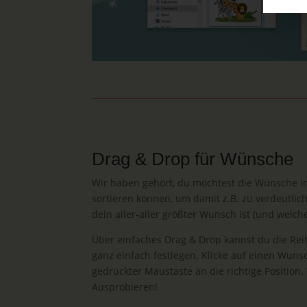
Drag & Drop für Wünsche
Wir haben gehört, du möchtest die Wünsche in
sortieren können, um damit z.B. zu verdeutli
dein aller-aller größter Wunsch ist (und welch
Über einfaches Drag & Drop kannst du die Re
ganz einfach festlegen. Klicke auf einen Wun
gedrückter Maustaste an die richtige Position.
Ausprobieren!